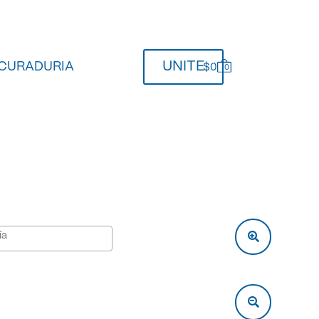
UNITE
CURADURIA
$0
0
item
s