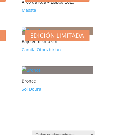
Arco da Rua – Lisboa 2023
Massta
A
EDICIÓN LIMITADA
Bajo el mismo sol
Camila Otouzbirian
Bronce
Sol Doura