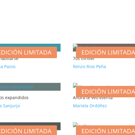
EDICIÓN LIMITADA
EDICIÓN LIMITAD
habitarse
70s thriller
na Pazos
Renzo Rios Peña
EDICIÓN LIMITAD
tos expandidos
Ahora te veo eterna
ta Sanjurjo
Mariela Ordóñez
EDICIÓN LIMITADA
EDICIÓN LIMITAD