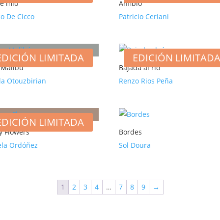
e mio
Anfibio
o De Cicco
Patricio Ceriani
EDICIÓN LIMITADA
EDICIÓN LIMITAD
 Malibú
Bajada al río
la Otouzbirian
Renzo Rios Peña
EDICIÓN LIMITADA
y Flowers
Bordes
ela Ordóñez
Sol Doura
1
2
3
4
…
7
8
9
→