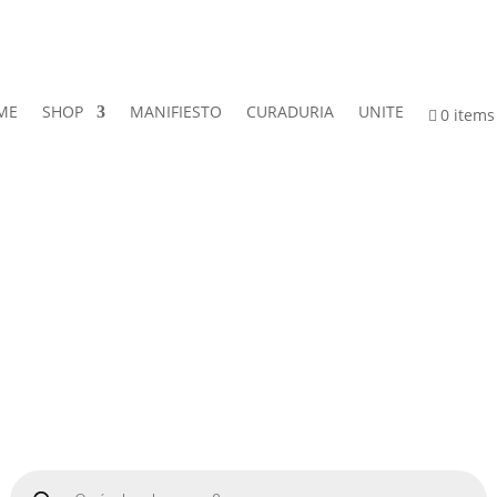
ME
SHOP
MANIFIESTO
CURADURIA
UNITE
0 items
Products
search