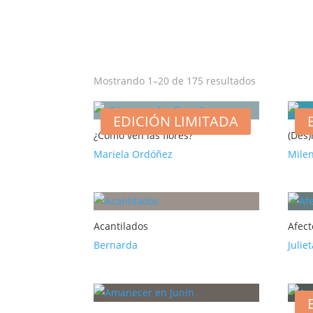
Mostrando 1–20 de 175 resultados
EDICIÓN LIMITADA
¿Cómo ven las flores?
(Des)
Mariela Ordóñez
Mile
Acantilados
Afec
Bernarda
Julie