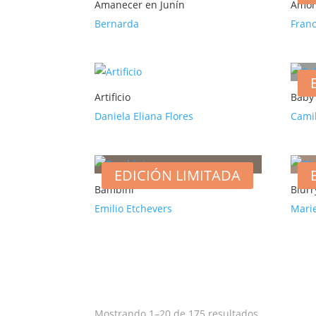
Amanecer en Junín
Amor
Bernarda
Franc
Artificio
Baby
Daniela Eliana Flores
Cami
EDICIÓN LIMITADA
Bambini
Blurr
Emilio Etchevers
Mari
Mostrando 1–20 de 175 resultados