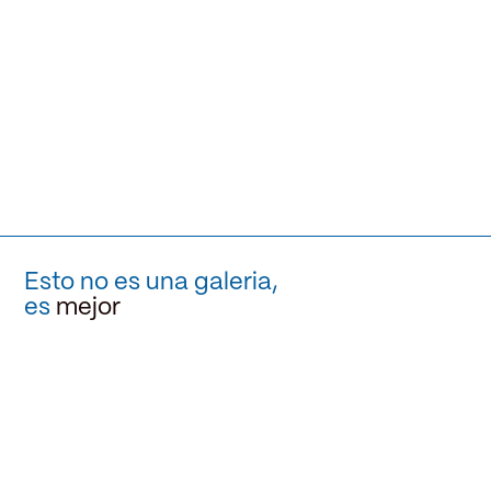
Esto no es una galeria,
es
mejor
hola@estonoesunagaleria.com
POWERED BY DISEÑOBAR
INSTAGRAM