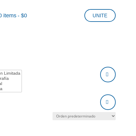
0 items
$0
UNITE