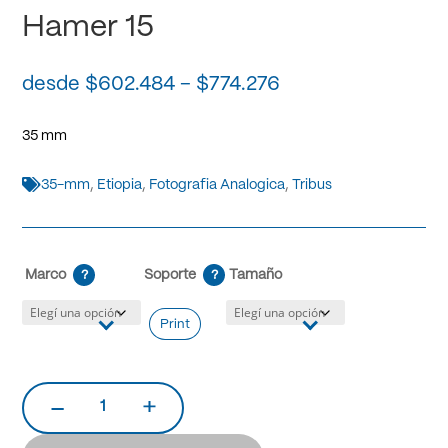
Hamer 15
Price
$
602.484
–
$
774.276
range:
$602.484
35 mm
through
$774.276

35-mm
,
Etiopia
,
Fotografia Analogica
,
Tribus
Marco
Soporte
Tamaño
?
?
Print
Hamer
15
cantidad