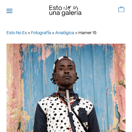
Esto No Es
>
Fotografía
>
Analógica
> Hamer 15