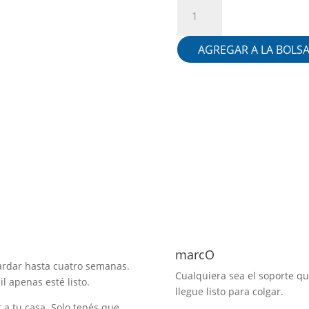
Verano
cantidad
AGREGAR A LA BOLS
marcO
ardar hasta cuatro semanas.
Cualquiera sea el soporte qu
l apenas esté listo.
llegue listo para colgar.
r a tu casa. Solo tenés que