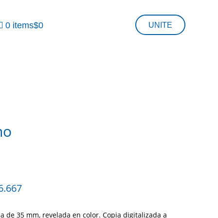
0 items
$0
UNITE
no
Price
6.667
range:
$83.333
a de 35 mm, revelada en color. Copia digitalizada a