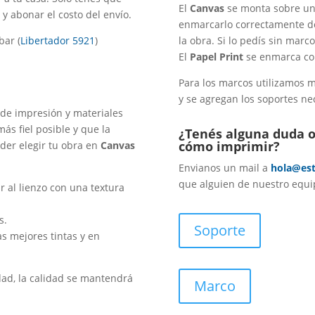
El
Canvas
se monta sobre un 
 y abonar el costo del envío.
enmarcarlo correctamente d
bar (
Libertador 5921
)
la obra. Si lo pedís sin marc
El
Papel Print
se enmarca co
Para los marcos utilizamos m
y se agregan los soportes ne
 de impresión y materiales
ás fiel posible y que la
¿Tenés alguna duda o
cómo imprimir?
der elegir tu obra en
Canvas
Envianos un mail a
hola@est
que alguien de nuestro equi
r al lienzo con una textura
s.
Soporte
s mejores tintas y en
dad, la calidad se mantendrá
Marco